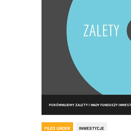
PORÓWNUJEMY ZALETY I WADY FUNDUSZY INWEST
FILED UNDER
INWESTYCJE