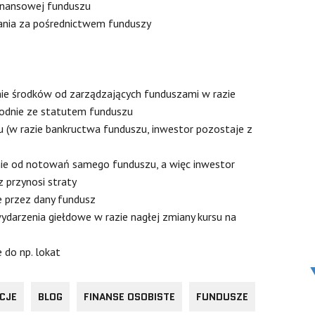
finansowej funduszu
nia za pośrednictwem funduszy
e środków od zarządzających funduszami w razie
godnie ze statutem funduszu
 (w razie bankructwa funduszu, inwestor pozostaje z
żnie od notowań samego funduszu, a więc inwestor
 przynosi straty
 przez dany fundusz
darzenia giełdowe w razie nagłej zmiany kursu na
 do np. lokat
CJE
BLOG
FINANSE OSOBISTE
FUNDUSZE