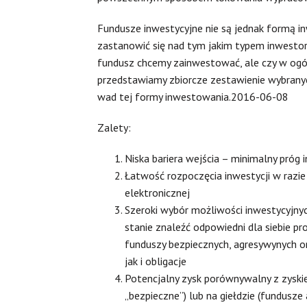
Fundusze inwestycyjne nie są jednak formą i
zastanowić się nad tym jakim typem inwestor
fundusz chcemy zainwestować, ale czy w ogó
przedstawiamy zbiorcze zestawienie wybranyc
wad tej formy inwestowania.2016-06-08
Zalety:
Niska bariera wejścia – minimalny próg i
Łatwość rozpoczęcia inwestycji w razi
elektronicznej
Szeroki wybór możliwości inwestycyjnych
stanie znaleźć odpowiedni dla siebie pr
funduszy bezpiecznych, agresywynych o
jak i obligacje
Potencjalny zysk porównywalny z zyski
„bezpieczne”) lub na giełdzie (fundusze