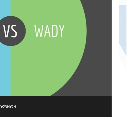
YCYJNYCH