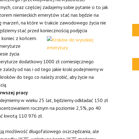
ych, coraz częściej zadajemy sobie pytanie o to jak
zorem niemieckich emerytów stać nas będzie na
ję marzeń, na które w trakcie zawodowego życia nie
będziemy stać przed koniecznością podjęcia
 koniec z końcem.
emeryturze
sie życia
eryturze dodatkowy 1000 zł comiesięcznego
e zależy od nas i od tego jakie kroki podejmiemy w
kroków do tego co należy zrobić, aby życie na
cią.
erwszej pracy
podejmiemy w wieku 25 lat, będziemy odkładać 150 zł
 oprocentowaniem rocznym na poziomie 2,5%, po 40
ć kwotą 110 976 zł.
ają możliwość długofalowego oszczędzania, ale
rzypadku IKZE, wpłaty na konto IKZE możemy