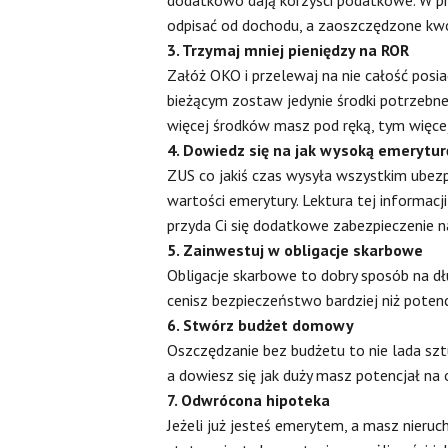
odpisać od dochodu, a zaoszczędzone kwo
3. Trzymaj mniej pieniędzy na ROR
Załóż OKO i przelewaj na nie całość posi
bieżącym zostaw jedynie środki potrzebne
więcej środków masz pod ręką, tym więce
4. Dowiedz się na jak wysoką emerytur
ZUS co jakiś czas wysyła wszystkim ube
wartości emerytury. Lektura tej informacj
przyda Ci się dodatkowe zabezpieczenie n
5. Zainwestuj w obligacje skarbowe
Obligacje skarbowe to dobry sposób na dł
cenisz bezpieczeństwo bardziej niż potencj
6. Stwórz budżet domowy
Oszczędzanie bez budżetu to nie lada sztu
a dowiesz się jak duży masz potencjał na 
7. Odwrócona hipoteka
Jeżeli już jesteś emerytem, a masz nier