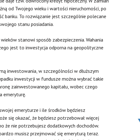
kie daje tzw. odwrócony kredyt hipoteczny. W zamian
ną od Twojego wieku i wartości nieruchomości, po
ść banku. To rozwiązanie jest szczególnie polecane
swojego stanu posiadania.
 wieków stanowi sposób zabezpieczenia. Wahania
czego jest to inwestycja odporna na geopolityczne
rmą inwestowania, w szczególności w dłuższym
ypadku inwestycji w fundusze można wybrać takie
ochronę zainwestowanego kapitału, wobec czego
a emeryturę.
swojej emeryturze i ile środków będziesz
oże się okazać, że będziesz potrzebował więcej
lbo że nie potrzebujesz dodatkowych dochodów.
 bardzo musisz przejmować się emeryturą teraz.