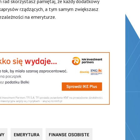
h rad skorzystasz pamiętaj, że każdy dodatkowy
 kaprysów rządzących, a tym samym zwiększasz
iezależności na emeryturze.
WY
EMERYTURA
FINANSE OSOBISTE