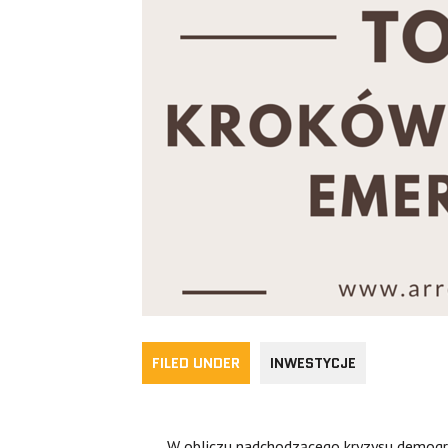
FILED UNDER
INWESTYCJE
W obliczu nadchodzącego kryzysu demogra