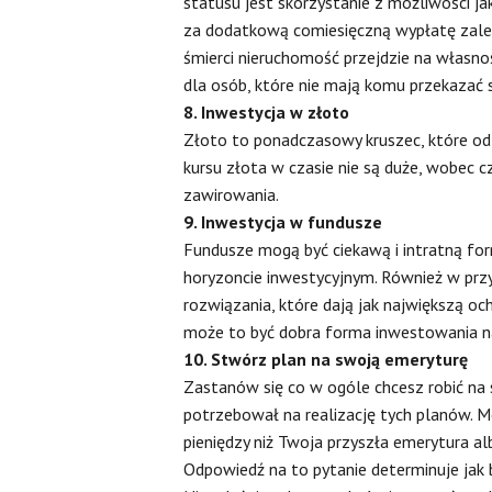
statusu jest skorzystanie z możliwości ja
za dodatkową comiesięczną wypłatę zależ
śmierci nieruchomość przejdzie na własno
dla osób, które nie mają komu przekazać 
8. Inwestycja w złoto
Złoto to ponadczasowy kruszec, które od
kursu złota w czasie nie są duże, wobec 
zawirowania.
9. Inwestycja w fundusze
Fundusze mogą być ciekawą i intratną fo
horyzoncie inwestycyjnym. Również w prz
rozwiązania, które dają jak największą 
może to być dobra forma inwestowania n
10. Stwórz plan na swoją emeryturę
Zastanów się co w ogóle chcesz robić na 
potrzebował na realizację tych planów. M
pieniędzy niż Twoja przyszła emerytura a
Odpowiedź na to pytanie determinuje jak