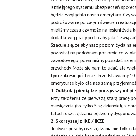
istniejącego systemu ubezpieczeń społeczn
będzie wyglądała nasza emerytura. Czy w
podróżowanie po całym świecie i realizac
mieliśmy czasu czy może na jesieni życia 
dodatkowej pracy po to aby jakoś związać
Szacuje się, że aby nasz poziom życia na 
pozostał na podobnym poziomie co w okre
zawodowego, powinniśmy posiadać na em
przychody. Może się nam to udać, ale wiel
tym zakresie już teraz. Przedstawiamy 10 
emeryturze było dla nas samą przyjemnoś
1. Odkładaj pieniądze począwszy od pi
Przy założeniu, że pierwszą stałą pracę 
miesięcznie (to tylko 5 zł dziennie!), z
latach oszczędzania będziemy dysponowa
2. Skorzystaj z IKE / IKZE
Te dwa sposoby oszczędzania nie tylko d
dodatkowo dają korzyści podatkowe. W p