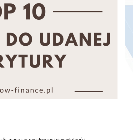
ficznego i przewidywanej niewydolności