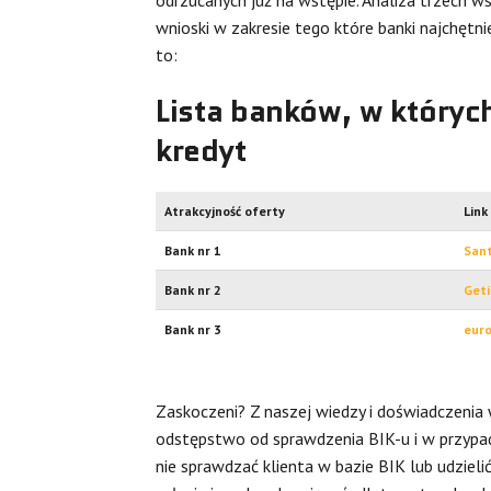
wnioski w zakresie tego które banki najchętnie
to:
Lista banków, w któryc
kredyt
Atrakcyjność oferty
Link
Bank nr 1
San
Bank nr 2
Geti
Bank nr 3
euro
Zaskoczeni? Z naszej wiedzy i doświadczenia 
odstępstwo od sprawdzenia BIK-u i w przypa
nie sprawdzać klienta w bazie BIK lub udzie