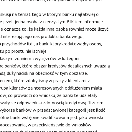
dyskusji na temat tego w którym banku najłatwiej o
że jeżeli jedna osoba z nieczystym BIK-iem informuje
ie oznacza to, że każda inna osoba również może liczyć
od interesującego nas produktu bankowego,
przychodów itd., a bank, który kredytowałby osoby,
u po prostu nie istnieje.
Naszym zdaniem zwycięzców w kategorii
ód banków, które obszar kredytów detalicznych uważają
ładą duży nacisk na obecność w tym obszarze.
iem, które zdobyliśmy w pracy z klientami z
rupa klientów zainteresowanych oddłużeniem miała
w, co prowadzi do wniosku, że banki te udzielały
wały się odpowiednią zdolnością kredytową. Trzecim
yborze banków w przedstawionej kategorii jest ilość
lne banki wstępnie kwalifikowana jest jako wnioski
procesowania, w przeciwieństwie do wniosków
h wspomnianych elementów pozwala nam wyciągnąć