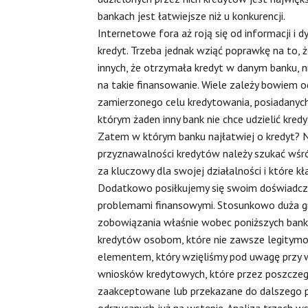
bankach jest łatwiejsze niż u konkurencji.
Internetowe fora aż roją się od informacji i 
kredyt. Trzeba jednak wziąć poprawkę na to, 
innych, że otrzymała kredyt w danym banku, n
na takie finansowanie. Wiele zależy bowiem 
zamierzonego celu kredytowania, posiadanych 
którym żaden inny bank nie chce udzielić kredyt
Zatem w którym banku najłatwiej o kredyt? 
przyznawalności kredytów należy szukać wśr
za kluczowy dla swojej działalności i które k
Dodatkowo posiłkujemy się swoim doświadczen
problemami finansowymi. Stosunkowo duża g
zobowiązania właśnie wobec poniższych bankó
kredytów osobom, które nie zawsze legitymo
elementem, który wzięliśmy pod uwagę przy w
wniosków kredytowych, które przez poszczegó
zaakceptowane lub przekazane do dalszego 
odrzucanych już na wstępie. Analiza trzec