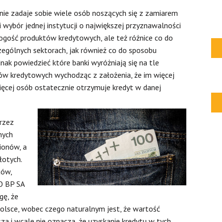
nie zadaje sobie wiele osób noszących się z zamiarem
wybór jednej instytucji o największej przyznawalności
nogość produktów kredytowych, ale też różnice co do
czególnych sektorach, jak również co do sposobu
ak powiedzieć które banki wyróżniają się na tle
ków kredytowych wychodząc z założenia, że im więcej
cej osób ostatecznie otrzymuje kredyt w danej
rzez
nych
ionów, a
łotych.
tów,
O BP SA
gę, że
olsce, wobec czego naturalnym jest, że wartość
za i wcale nie oznacza, że uzyskanie kredytu w tych