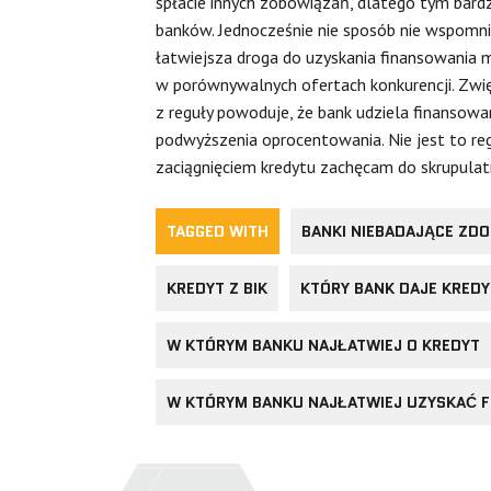
spłacie innych zobowiązań, dlatego tym bard
banków. Jednocześnie nie sposób nie wspomnie
łatwiejsza droga do uzyskania finansowania m
w porównywalnych ofertach konkurencji. Zwię
z reguły powoduje, że bank udziela finansowa
podwyższenia oprocentowania. Nie jest to reg
zaciągnięciem kredytu zachęcam do skrupula
TAGGED WITH
BANKI NIEBADAJĄCE ZDO
KREDYT Z BIK
KTÓRY BANK DAJE KREDY
W KTÓRYM BANKU NAJŁATWIEJ O KREDYT
W KTÓRYM BANKU NAJŁATWIEJ UZYSKAĆ 