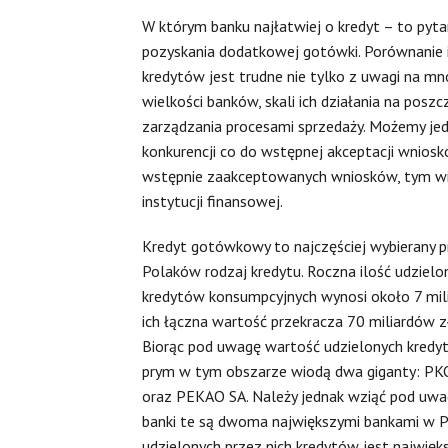
W którym banku najłatwiej o kredyt – to pyta
pozyskania dodatkowej gotówki. Porównanie i 
kredytów jest trudne nie tylko z uwagi na m
wielkości banków, skali ich działania na posz
zarządzania procesami sprzedaży. Możemy jedn
konkurencji co do wstępnej akceptacji wnios
wstępnie zaakceptowanych wniosków, tym wię
instytucji finansowej.
Kredyt gotówkowy to najczęściej wybierany p
Polaków rodzaj kredytu. Roczna ilość udzielo
kredytów konsumpcyjnych wynosi około 7 mil
ich łączna wartość przekracza 70 miliardów z
Biorąc pod uwagę wartość udzielonych kredy
prym w tym obszarze wiodą dwa giganty: PK
oraz PEKAO SA. Należy jednak wziąć pod uwa
banki te są dwoma największymi bankami w P
udzielonych przez nich kredytów jest najwięks